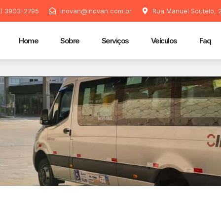
11) 3903-2795
inovan@inovan.com.br
Rua Manuel Soutelo, 2
Home
Sobre
Serviços
Veículos
Faq