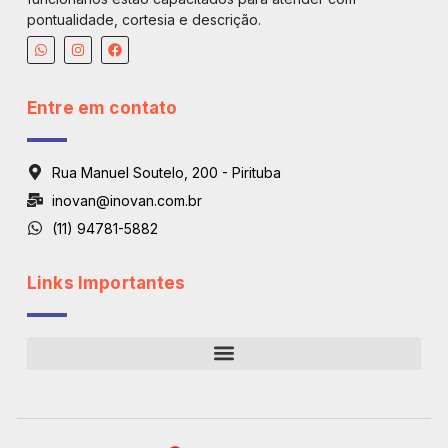
pontualidade, cortesia e descrição.
Entre em contato
Rua Manuel Soutelo, 200 - Pirituba
inovan@inovan.com.br
(11) 94781-5882
Links Importantes
Regiões De Atendimento