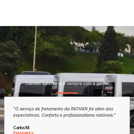
Clientes satisfeitos e sempre com a gente!
"O serviço de fretamento da INOVAN foi além das
"A exp
expectativas. Conforto e profissionalismo notáveis."
A INOV
Carlos M.
Juliana 
Passageiro
Empres