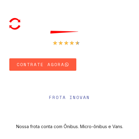
★
★
★
★
★
4.8 (729 Reviews)
Explore Nossa Frota
CONTRATE AGORA
FROTA INOVAN
Nossa frota conta com Ônibus. Micro-ônibus e Vans.