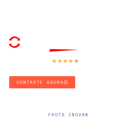
★
★
★
★
★
4.8 (729 Reviews)
Explore Nossa Frota
CONTRATE AGORA
FROTA INOVAN