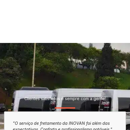
Clientes satisfeitos e sempre com a gente!
"O serviço de fretamento da INOVAN foi além das
"A exp
expectativas. Conforto e profissionalismo notáveis."
A INOV