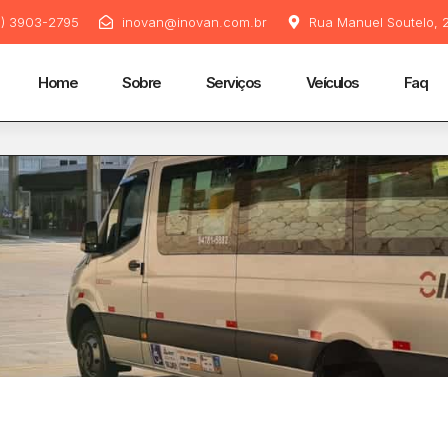
11) 3903-2795
inovan@inovan.com.br
Rua Manuel Soutelo, 2
Home
Sobre
Serviços
Veículos
Faq