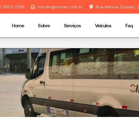
11) 3903-2795
inovan@inovan.com.br
Rua Manuel Soutelo, 2
Home
Sobre
Serviços
Veículos
Faq