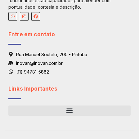
funcionários estão capacitados para atender com
pontualidade, cortesia e descrição.
Entre em contato
Rua Manuel Soutelo, 200 - Pirituba
inovan@inovan.com.br
(11) 94781-5882
Links Importantes
Regiões De Atendimento