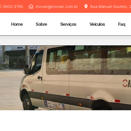
11) 3903-2795
inovan@inovan.com.br
Rua Manuel Soutelo, 2
Home
Sobre
Serviços
Veículos
Faq