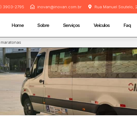
11) 3903-2795
inovan@inovan.com.br
Rua Manuel Soutelo, 2
Home
Sobre
Serviços
Veículos
Faq
e maratonas