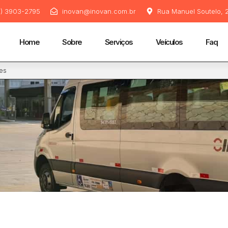
11) 3903-2795
inovan@inovan.com.br
Rua Manuel Soutelo, 2
Home
Sobre
Serviços
Veículos
Faq
ões