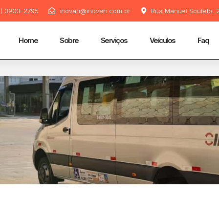
11) 3903-2795
inovan@inovan.com.br
Rua Manuel Soutelo, 2
Home
Sobre
Serviços
Veículos
Faq