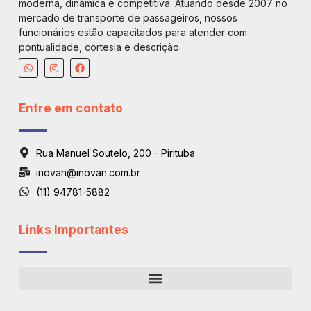
moderna, dinâmica e competitiva. Atuando desde 2007 no
mercado de transporte de passageiros, nossos
funcionários estão capacitados para atender com
pontualidade, cortesia e descrição.
Entre em contato
Rua Manuel Soutelo, 200 - Pirituba
inovan@inovan.com.br
(11) 94781-5882
Links Importantes
Regiões De Atendimento