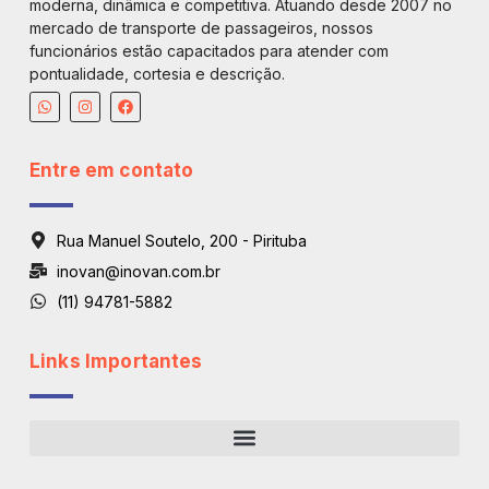
moderna, dinâmica e competitiva. Atuando desde 2007 no
mercado de transporte de passageiros, nossos
funcionários estão capacitados para atender com
pontualidade, cortesia e descrição.
Entre em contato
Rua Manuel Soutelo, 200 - Pirituba
inovan@inovan.com.br
(11) 94781-5882
Links Importantes
Regiões De Atendimento