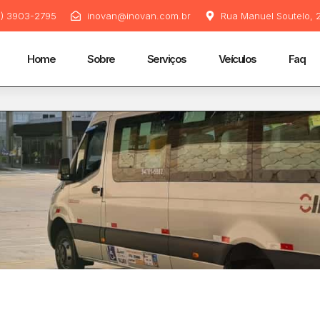
11) 3903-2795
inovan@inovan.com.br
Rua Manuel Soutelo, 2
Home
Sobre
Serviços
Veículos
Faq