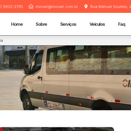
11) 3903-2795
inovan@inovan.com.br
Rua Manuel Soutelo, 2
Home
Sobre
Serviços
Veículos
Faq
da