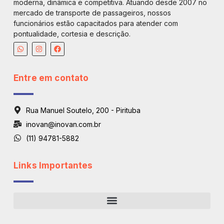
moderna, dinâmica e competitiva. Atuando desde 2007 no
mercado de transporte de passageiros, nossos
funcionários estão capacitados para atender com
pontualidade, cortesia e descrição.
Entre em contato
Rua Manuel Soutelo, 200 - Pirituba
inovan@inovan.com.br
(11) 94781-5882
Links Importantes
Regiões De Atendimento