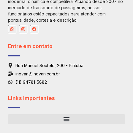
moderna, dinâmica e competitiva. Atuando desde 2007 no
mercado de transporte de passageiros, nossos
funcionários estão capacitados para atender com
pontualidade, cortesia e descrição.
Entre em contato
Rua Manuel Soutelo, 200 - Pirituba
inovan@inovan.com.br
(11) 94781-5882
Links Importantes
Regiões De Atendimento