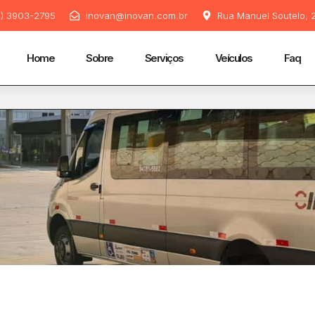
11) 3903-2795
inovan@inovan.com.br
Rua Manuel Soutelo, 2
Home
Sobre
Serviços
Veículos
Faq