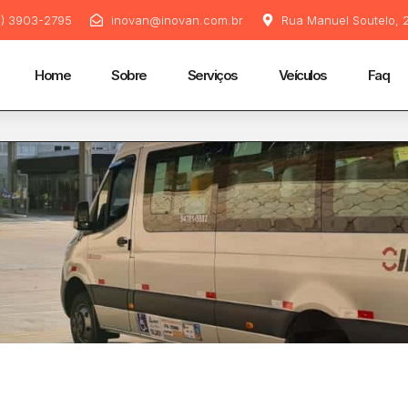
11) 3903-2795
inovan@inovan.com.br
Rua Manuel Soutelo, 2
Home
Sobre
Serviços
Veículos
Faq