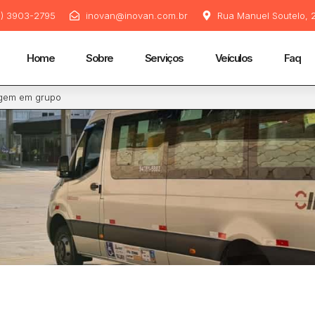
11) 3903-2795
inovan@inovan.com.br
Rua Manuel Soutelo, 2
Home
Sobre
Serviços
Veículos
Faq
iagem em grupo