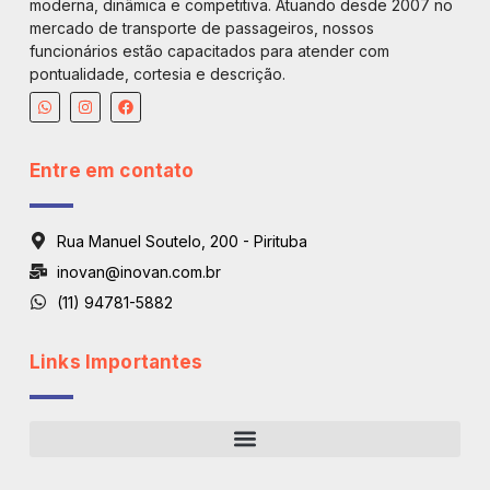
moderna, dinâmica e competitiva. Atuando desde 2007 no
mercado de transporte de passageiros, nossos
funcionários estão capacitados para atender com
pontualidade, cortesia e descrição.
Entre em contato
Rua Manuel Soutelo, 200 - Pirituba
inovan@inovan.com.br
(11) 94781-5882
Links Importantes
Regiões De Atendimento