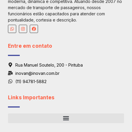
moderna, dinâmica e competitiva. Atuando desde 2007 no
mercado de transporte de passageiros, nossos
funcionários estão capacitados para atender com
pontualidade, cortesia e descrição.
Entre em contato
Rua Manuel Soutelo, 200 - Pirituba
inovan@inovan.com.br
(11) 94781-5882
Links Importantes
Regiões De Atendimento