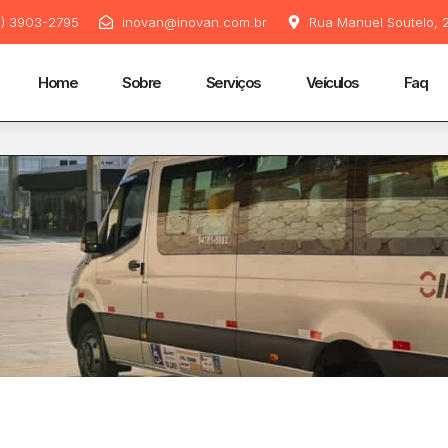
11) 3903-2795
inovan@inovan.com.br
Rua Manuel Soutelo, 2
Home
Sobre
Serviços
Veículos
Faq