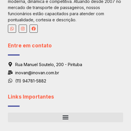
moderna, dinâmica e competitiva. Atuando desde 2007 no
mercado de transporte de passageiros, nossos
funcionários estão capacitados para atender com
pontualidade, cortesia e descrição.
Entre em contato
Rua Manuel Soutelo, 200 - Pirituba
inovan@inovan.com.br
(11) 94781-5882
Links Importantes
Regiões De Atendimento