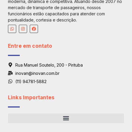
moderna, dinâmica e competitiva. Atuando desde 2007 no
mercado de transporte de passageiros, nossos
funcionários estão capacitados para atender com
pontualidade, cortesia e descrição.
Entre em contato
Rua Manuel Soutelo, 200 - Pirituba
inovan@inovan.com.br
(11) 94781-5882
Links Importantes
Regiões De Atendimento