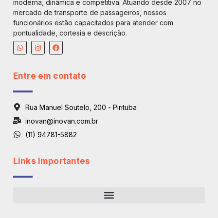
moderna, dinâmica e competitiva. Atuando desde 2007 no
mercado de transporte de passageiros, nossos
funcionários estão capacitados para atender com
pontualidade, cortesia e descrição.
Entre em contato
Rua Manuel Soutelo, 200 - Pirituba
inovan@inovan.com.br
(11) 94781-5882
Links Importantes
Regiões De Atendimento