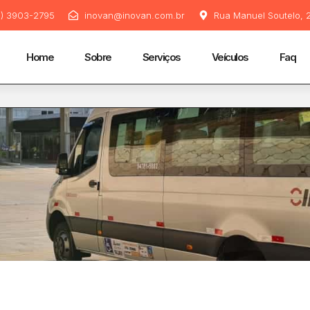
11) 3903-2795
inovan@inovan.com.br
Rua Manuel Soutelo, 2
Home
Sobre
Serviços
Veículos
Faq