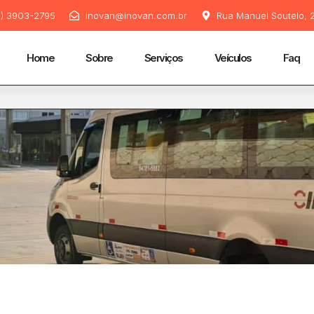
11) 3903-2795
inovan@inovan.com.br
Rua Manuel Soutelo, 2
Home
Sobre
Serviços
Veículos
Faq