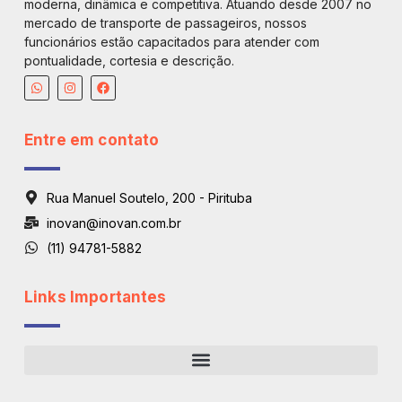
moderna, dinâmica e competitiva. Atuando desde 2007 no
mercado de transporte de passageiros, nossos
funcionários estão capacitados para atender com
pontualidade, cortesia e descrição.
Entre em contato
Rua Manuel Soutelo, 200 - Pirituba
inovan@inovan.com.br
(11) 94781-5882
Links Importantes
Regiões De Atendimento