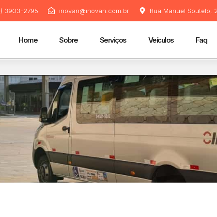
11) 3903-2795
inovan@inovan.com.br
Rua Manuel Soutelo, 2
Home
Sobre
Serviços
Veículos
Faq