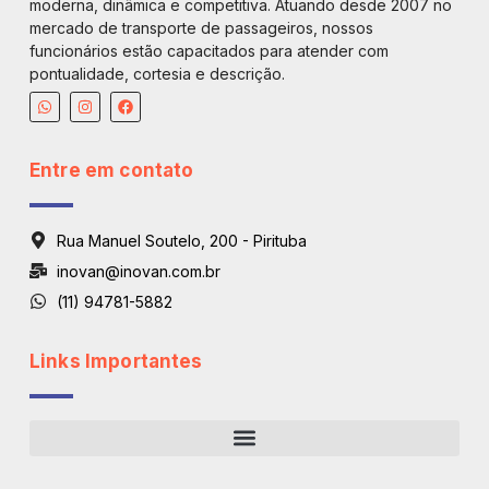
moderna, dinâmica e competitiva. Atuando desde 2007 no
mercado de transporte de passageiros, nossos
funcionários estão capacitados para atender com
pontualidade, cortesia e descrição.
Entre em contato
Rua Manuel Soutelo, 200 - Pirituba
inovan@inovan.com.br
(11) 94781-5882
Links Importantes
Regiões De Atendimento