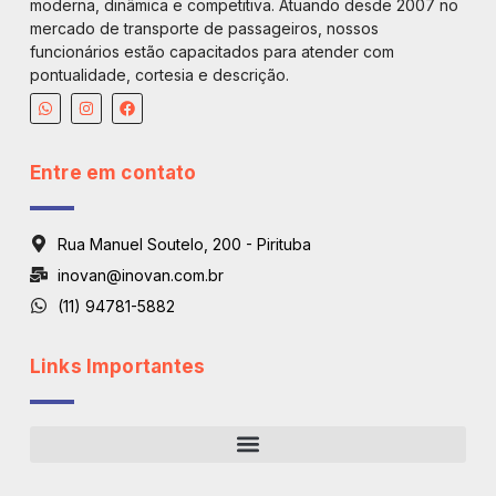
moderna, dinâmica e competitiva. Atuando desde 2007 no
mercado de transporte de passageiros, nossos
funcionários estão capacitados para atender com
pontualidade, cortesia e descrição.
Entre em contato
Rua Manuel Soutelo, 200 - Pirituba
inovan@inovan.com.br
(11) 94781-5882
Links Importantes
Regiões De Atendimento