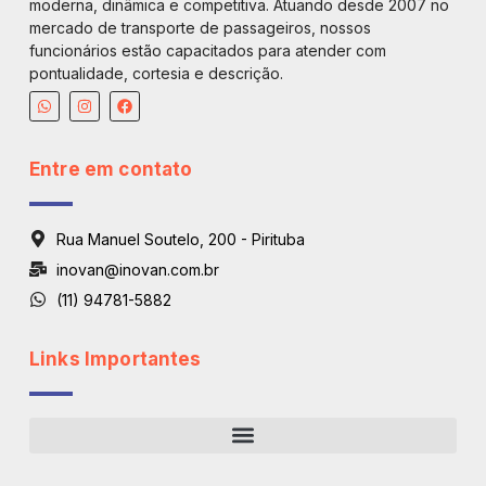
moderna, dinâmica e competitiva. Atuando desde 2007 no
mercado de transporte de passageiros, nossos
funcionários estão capacitados para atender com
pontualidade, cortesia e descrição.
Entre em contato
Rua Manuel Soutelo, 200 - Pirituba
inovan@inovan.com.br
(11) 94781-5882
Links Importantes
Regiões De Atendimento