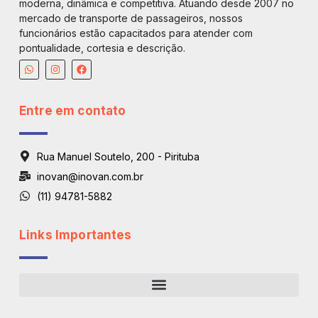
moderna, dinâmica e competitiva. Atuando desde 2007 no
mercado de transporte de passageiros, nossos
funcionários estão capacitados para atender com
pontualidade, cortesia e descrição.
Entre em contato
Rua Manuel Soutelo, 200 - Pirituba
inovan@inovan.com.br
(11) 94781-5882
Links Importantes
Regiões De Atendimento