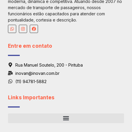
moderna, dinâmica e competitiva. Atuando desde 2007 no
mercado de transporte de passageiros, nossos
funcionários estão capacitados para atender com
pontualidade, cortesia e descrição.
Entre em contato
Rua Manuel Soutelo, 200 - Pirituba
inovan@inovan.com.br
(11) 94781-5882
Links Importantes
Regiões De Atendimento