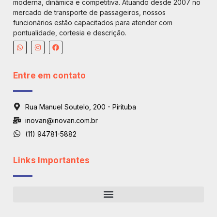
moderna, dinâmica e competitiva. Atuando desde 2007 no
mercado de transporte de passageiros, nossos
funcionários estão capacitados para atender com
pontualidade, cortesia e descrição.
Entre em contato
Rua Manuel Soutelo, 200 - Pirituba
inovan@inovan.com.br
(11) 94781-5882
Links Importantes
Regiões De Atendimento