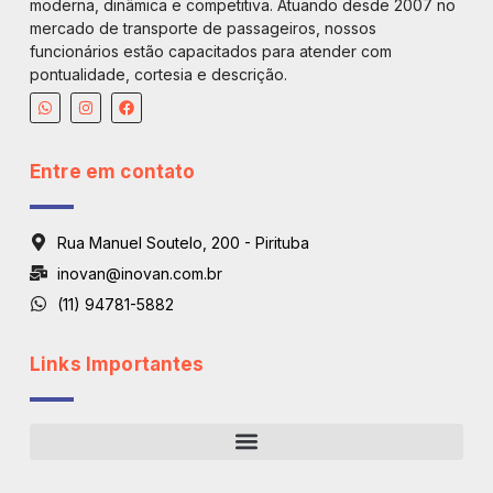
moderna, dinâmica e competitiva. Atuando desde 2007 no
mercado de transporte de passageiros, nossos
funcionários estão capacitados para atender com
pontualidade, cortesia e descrição.
Entre em contato
Rua Manuel Soutelo, 200 - Pirituba
inovan@inovan.com.br
(11) 94781-5882
Links Importantes
Regiões De Atendimento