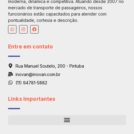
moderna, dinâmica e competitiva. Atuando desde 2007 no
mercado de transporte de passageiros, nossos
funcionários estão capacitados para atender com
pontualidade, cortesia e descrição.
Entre em contato
Rua Manuel Soutelo, 200 - Pirituba
inovan@inovan.com.br
(11) 94781-5882
Links Importantes
Regiões De Atendimento