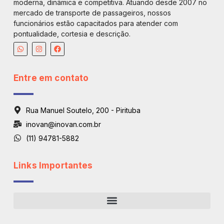
moderna, dinâmica e competitiva. Atuando desde 2007 no
mercado de transporte de passageiros, nossos
funcionários estão capacitados para atender com
pontualidade, cortesia e descrição.
Entre em contato
Rua Manuel Soutelo, 200 - Pirituba
inovan@inovan.com.br
(11) 94781-5882
Links Importantes
Regiões De Atendimento