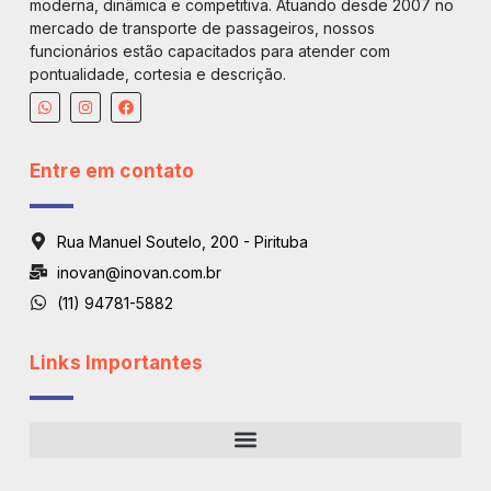
moderna, dinâmica e competitiva. Atuando desde 2007 no
mercado de transporte de passageiros, nossos
funcionários estão capacitados para atender com
pontualidade, cortesia e descrição.
Entre em contato
Rua Manuel Soutelo, 200 - Pirituba
inovan@inovan.com.br
(11) 94781-5882
Links Importantes
Regiões De Atendimento