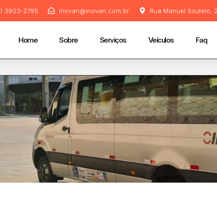
11) 3903-2795
inovan@inovan.com.br
Rua Manuel Soutelo, 2
Home
Sobre
Serviços
Veículos
Faq