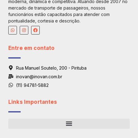
moderna, dinâmica e competitiva. Atuando desde 2007 no
mercado de transporte de passageiros, nossos
funcionários estão capacitados para atender com
pontualidade, cortesia e descrição.
Entre em contato
Rua Manuel Soutelo, 200 - Pirituba
inovan@inovan.com.br
(11) 94781-5882
Links Importantes
Regiões De Atendimento