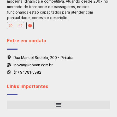
moderna, dinâmica e competitiva. Atuando desde 2007 no
mercado de transporte de passageiros, nossos
funcionários estão capacitados para atender com
pontualidade, cortesia e descrição.
Entre em contato
Rua Manuel Soutelo, 200 - Pirituba
inovan@inovan.com.br
(11) 94781-5882
Links Importantes
Regiões De Atendimento