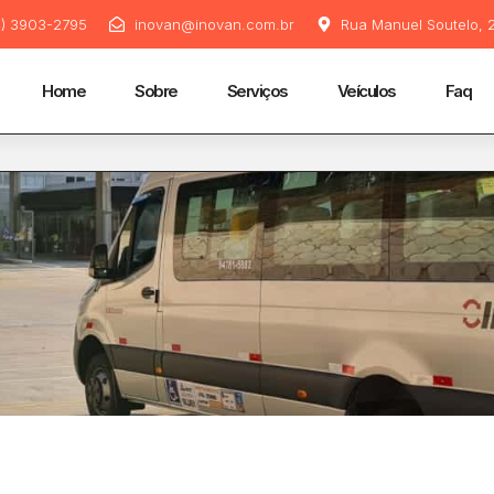
11) 3903-2795
inovan@inovan.com.br
Rua Manuel Soutelo, 2
Home
Sobre
Serviços
Veículos
Faq