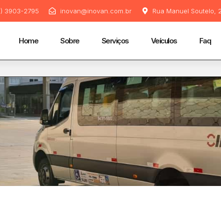
11) 3903-2795
inovan@inovan.com.br
Rua Manuel Soutelo, 2
Home
Sobre
Serviços
Veículos
Faq