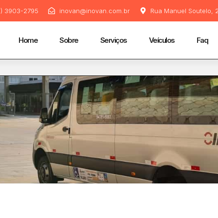
11) 3903-2795
inovan@inovan.com.br
Rua Manuel Soutelo, 2
Home
Sobre
Serviços
Veículos
Faq