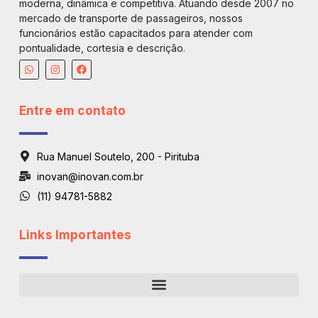
moderna, dinâmica e competitiva. Atuando desde 2007 no
mercado de transporte de passageiros, nossos
funcionários estão capacitados para atender com
pontualidade, cortesia e descrição.
Entre em contato
Rua Manuel Soutelo, 200 - Pirituba
inovan@inovan.com.br
(11) 94781-5882
Links Importantes
Regiões De Atendimento