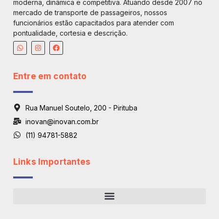
moderna, dinâmica e competitiva. Atuando desde 2007 no
mercado de transporte de passageiros, nossos
funcionários estão capacitados para atender com
pontualidade, cortesia e descrição.
Entre em contato
Rua Manuel Soutelo, 200 - Pirituba
inovan@inovan.com.br
(11) 94781-5882
Links Importantes
Regiões De Atendimento