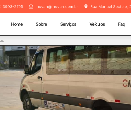
11) 3903-2795
inovan@inovan.com.br
Rua Manuel Soutelo, 2
Home
Sobre
Serviços
Veículos
Faq
us