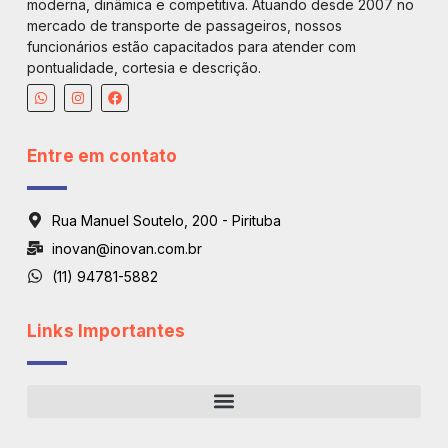
moderna, dinâmica e competitiva. Atuando desde 2007 no
mercado de transporte de passageiros, nossos
funcionários estão capacitados para atender com
pontualidade, cortesia e descrição.
Entre em contato
Rua Manuel Soutelo, 200 - Pirituba
inovan@inovan.com.br
(11) 94781-5882
Links Importantes
Regiões De Atendimento